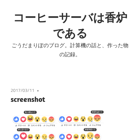
コ
ン
コーヒーサーバは香炉
テ
である
ン
ツ
ごうだまりぽのブログ。計算機の話と、作った物
へ
の記録。
ス
キ
ッ
プ
2017/03/11
screenshot