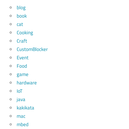
blog
book
cat
Cooking
Craft
CustomBlocker
Event
Food
game
hardware
IoT
java
kakikata
mac
mbed