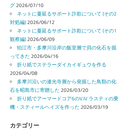
グ
2026/07/10
シ
ネットに蔓延るサポート詐欺について (その2
ョ
対処編)
2026/06/12
ン
ネットに蔓延るサポート詐欺について (その1
観察編)
2026/06/09
狛江市・多摩川沿岸の飯室層で貝の化石を掘
ってきた
2026/04/16
折り紙でステラーダイカイギュウを作る
2026/04/08
多摩川沿いの連光寺層から発掘した鳥類の化
石を昭島市に寄贈した
2026/03/20
折り紙でアーマードコア6のV.IV ラスティの乗
機・スティールヘイズを作った
2026/03/19
カテゴリー