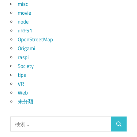
misc
movie
node
nRF51
OpenStreetMap
Origami
raspi
Society
tips
VR
Web
未分類
検
検
索:
索