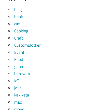
blog
book
cat
Cooking
Craft
CustomBlocker
Event
Food
game
hardware
IoT
java
kakikata
mac
mbed