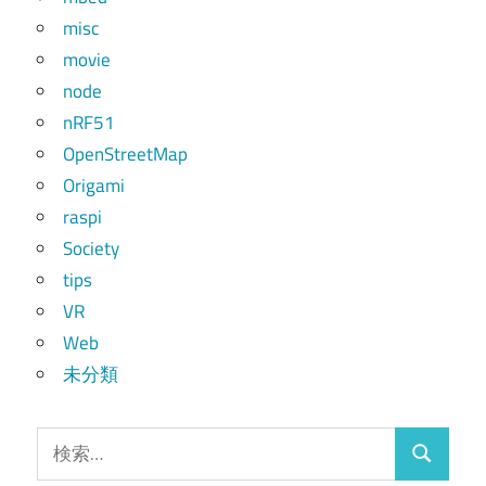
misc
movie
node
nRF51
OpenStreetMap
Origami
raspi
Society
tips
VR
Web
未分類
検
検
索: