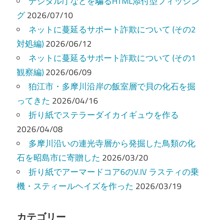
ー
デジタル庁などを騙るHTML添付型フィッシン
グ
2026/07/10
シ
ネットに蔓延るサポート詐欺について (その2
ョ
対処編)
2026/06/12
ン
ネットに蔓延るサポート詐欺について (その1
観察編)
2026/06/09
狛江市・多摩川沿岸の飯室層で貝の化石を掘
ってきた
2026/04/16
折り紙でステラーダイカイギュウを作る
2026/04/08
多摩川沿いの連光寺層から発掘した鳥類の化
石を昭島市に寄贈した
2026/03/20
折り紙でアーマードコア6のV.IV ラスティの乗
機・スティールヘイズを作った
2026/03/19
カテゴリー