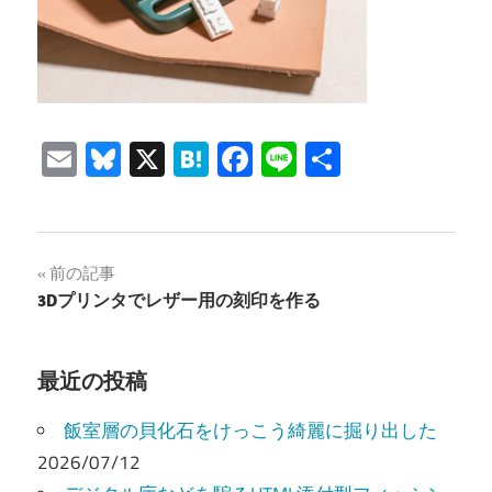
Email
Bluesky
X
Hatena
Facebook
Line
共
有
投
前の記事
3Dプリンタでレザー用の刻印を作る
稿
ナ
最近の投稿
ビ
飯室層の貝化石をけっこう綺麗に掘り出した
ゲ
2026/07/12