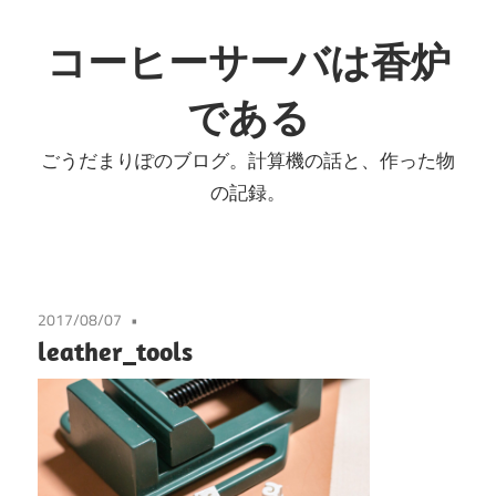
コ
ン
コーヒーサーバは香炉
テ
である
ン
ツ
ごうだまりぽのブログ。計算機の話と、作った物
へ
の記録。
ス
キ
ッ
プ
2017/08/07
leather_tools