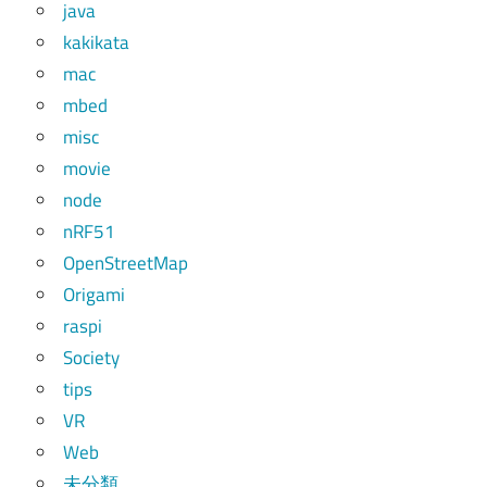
java
kakikata
mac
mbed
misc
movie
node
nRF51
OpenStreetMap
Origami
raspi
Society
tips
VR
Web
未分類