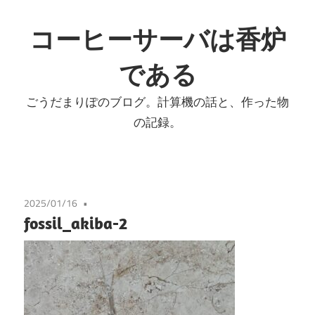
コ
ン
コーヒーサーバは香炉
テ
である
ン
ツ
ごうだまりぽのブログ。計算機の話と、作った物
へ
の記録。
ス
キ
ッ
プ
2025/01/16
fossil_akiba-2