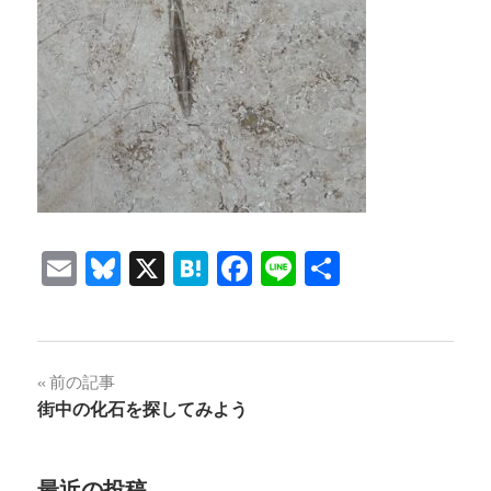
Email
Bluesky
X
Hatena
Facebook
Line
共
有
投
前の記事
街中の化石を探してみよう
稿
ナ
最近の投稿