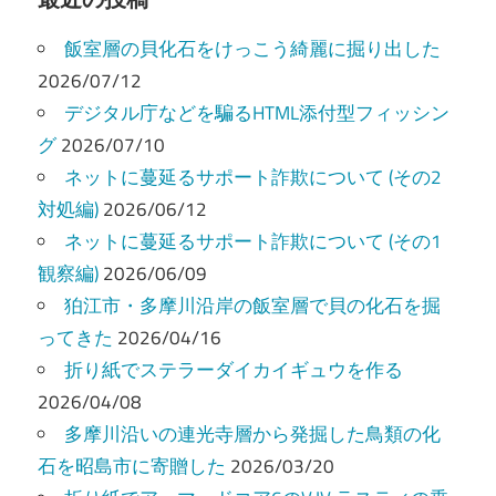
ビ
飯室層の貝化石をけっこう綺麗に掘り出した
ゲ
2026/07/12
ー
デジタル庁などを騙るHTML添付型フィッシン
グ
2026/07/10
シ
ネットに蔓延るサポート詐欺について (その2
ョ
対処編)
2026/06/12
ン
ネットに蔓延るサポート詐欺について (その1
観察編)
2026/06/09
狛江市・多摩川沿岸の飯室層で貝の化石を掘
ってきた
2026/04/16
折り紙でステラーダイカイギュウを作る
2026/04/08
多摩川沿いの連光寺層から発掘した鳥類の化
石を昭島市に寄贈した
2026/03/20