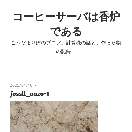
コ
ン
コーヒーサーバは香炉
テ
である
ン
ツ
ごうだまりぽのブログ。計算機の話と、作った物
へ
の記録。
ス
キ
ッ
プ
2025/01/16
fossil_oazo-1