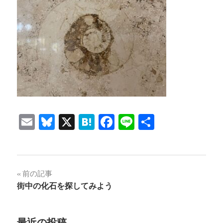
Email
Bluesky
X
Hatena
Facebook
Line
共
有
投
前の記事
街中の化石を探してみよう
稿
ナ
最近の投稿