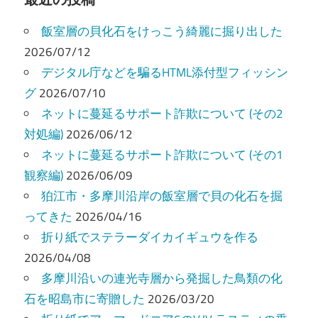
ビ
飯室層の貝化石をけっこう綺麗に掘り出した
ゲ
2026/07/12
ー
デジタル庁などを騙るHTML添付型フィッシン
グ
2026/07/10
シ
ネットに蔓延るサポート詐欺について (その2
ョ
対処編)
2026/06/12
ン
ネットに蔓延るサポート詐欺について (その1
観察編)
2026/06/09
狛江市・多摩川沿岸の飯室層で貝の化石を掘
ってきた
2026/04/16
折り紙でステラーダイカイギュウを作る
2026/04/08
多摩川沿いの連光寺層から発掘した鳥類の化
石を昭島市に寄贈した
2026/03/20