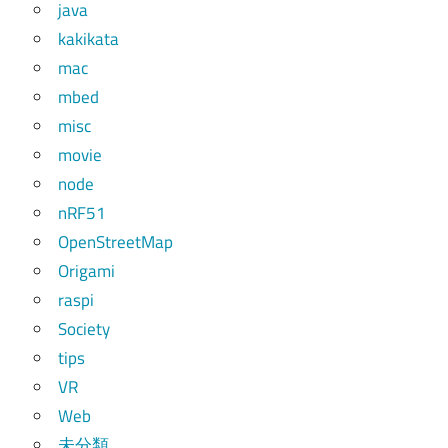
java
kakikata
mac
mbed
misc
movie
node
nRF51
OpenStreetMap
Origami
raspi
Society
tips
VR
Web
未分類