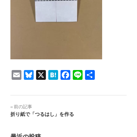
Email
Bluesky
X
Hatena
Facebook
Line
共
有
投
前の記事
折り紙で「つるはし」を作る
稿
ナ
最近の投稿