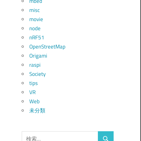
mbed
misc
movie
node
nRF51
OpenStreetMap
Origami
raspi
Society
tips
VR
Web
未分類
検