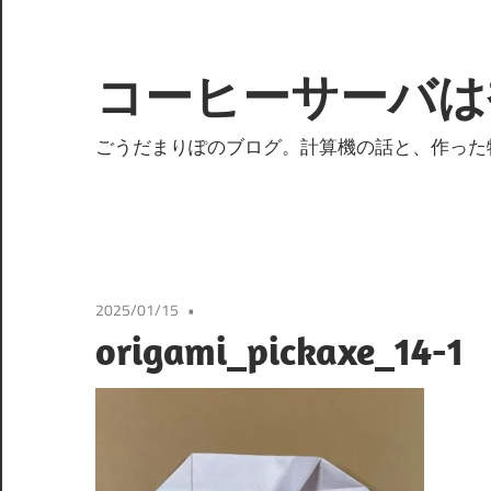
コ
ン
テ
コーヒーサーバは
ン
ツ
ごうだまりぽのブログ。計算機の話と、作った
へ
ス
キ
ッ
プ
2025/01/15
origami_pickaxe_14-1