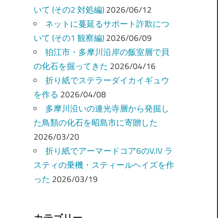
いて (その2 対処編)
2026/06/12
ネットに蔓延るサポート詐欺につ
いて (その1 観察編)
2026/06/09
狛江市・多摩川沿岸の飯室層で貝
の化石を掘ってきた
2026/04/16
折り紙でステラーダイカイギュウ
を作る
2026/04/08
多摩川沿いの連光寺層から発掘し
た鳥類の化石を昭島市に寄贈した
2026/03/20
折り紙でアーマードコア6のV.IV ラ
スティの乗機・スティールヘイズを作
った
2026/03/19
カテゴリー