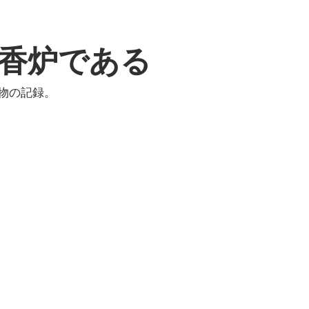
香炉である
物の記録。