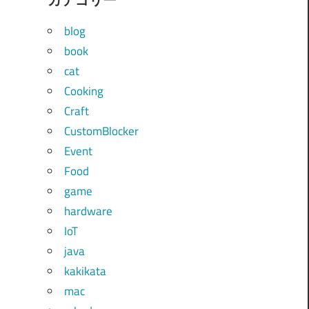
blog
book
cat
Cooking
Craft
CustomBlocker
Event
Food
game
hardware
IoT
java
kakikata
mac