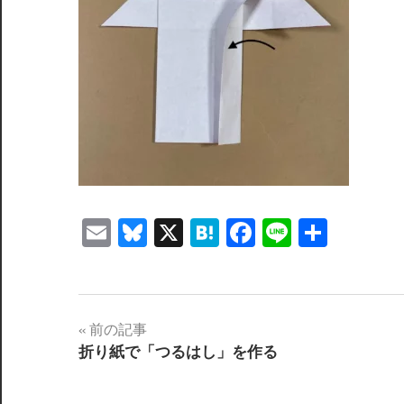
Email
Bluesky
X
Hatena
Facebook
Line
共
有
投
前の記事
折り紙で「つるはし」を作る
稿
ナ