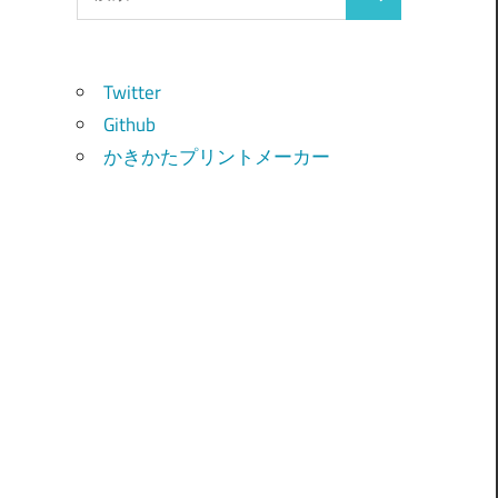
検
索:
索
Twitter
Github
かきかたプリントメーカー