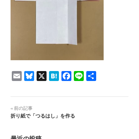
Email
Bluesky
X
Hatena
Facebook
Line
共
有
投
前の記事
折り紙で「つるはし」を作る
稿
ナ
最近の投稿