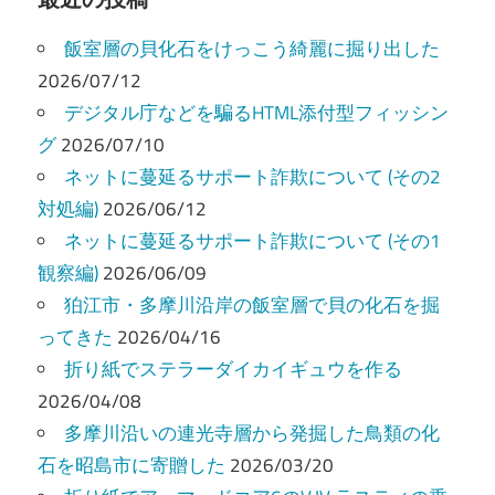
ビ
飯室層の貝化石をけっこう綺麗に掘り出した
ゲ
2026/07/12
ー
デジタル庁などを騙るHTML添付型フィッシン
グ
2026/07/10
シ
ネットに蔓延るサポート詐欺について (その2
ョ
対処編)
2026/06/12
ン
ネットに蔓延るサポート詐欺について (その1
観察編)
2026/06/09
狛江市・多摩川沿岸の飯室層で貝の化石を掘
ってきた
2026/04/16
折り紙でステラーダイカイギュウを作る
2026/04/08
多摩川沿いの連光寺層から発掘した鳥類の化
石を昭島市に寄贈した
2026/03/20