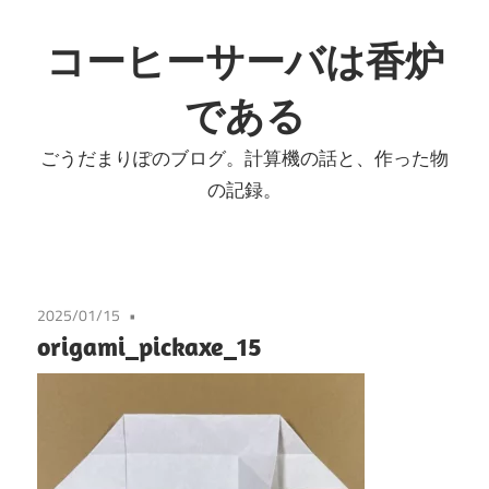
コ
ン
コーヒーサーバは香炉
テ
である
ン
ツ
ごうだまりぽのブログ。計算機の話と、作った物
へ
の記録。
ス
キ
ッ
プ
2025/01/15
origami_pickaxe_15