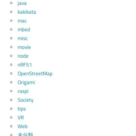
java
kakikata
mac
mbed
misc
movie
node
nRF51
OpenStreetMap
Origami
raspi
Society
tips
VR
Web
未分類