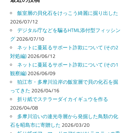
ビ
飯室層の貝化石をけっこう綺麗に掘り出した
ゲ
2026/07/12
ー
デジタル庁などを騙るHTML添付型フィッシン
グ
2026/07/10
シ
ネットに蔓延るサポート詐欺について (その2
ョ
対処編)
2026/06/12
ン
ネットに蔓延るサポート詐欺について (その1
観察編)
2026/06/09
狛江市・多摩川沿岸の飯室層で貝の化石を掘
ってきた
2026/04/16
折り紙でステラーダイカイギュウを作る
2026/04/08
多摩川沿いの連光寺層から発掘した鳥類の化
石を昭島市に寄贈した
2026/03/20