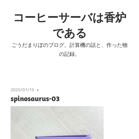
コ
ン
コーヒーサーバは香炉
テ
である
ン
ツ
ごうだまりぽのブログ。計算機の話と、作った物
へ
の記録。
ス
キ
ッ
プ
2025/01/15
spinosaurus-03