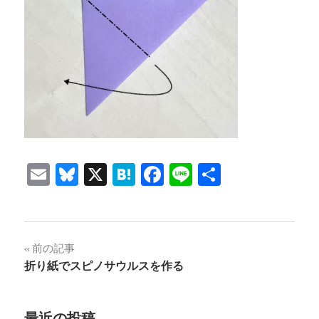
Email
Bluesky
X
Hatena
Facebook
Line
共
有
投
前の記事
折り紙でスピノサウルスを作る
稿
ナ
最近の投稿