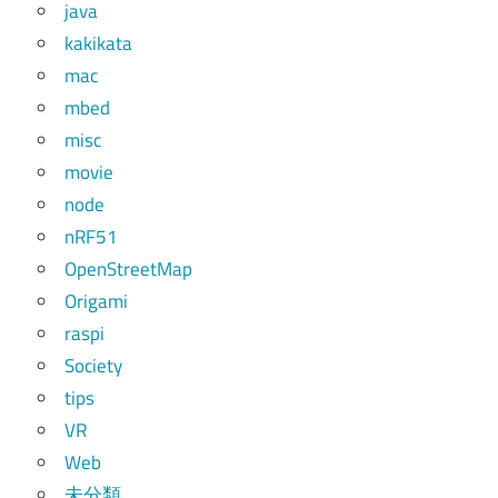
java
kakikata
mac
mbed
misc
movie
node
nRF51
OpenStreetMap
Origami
raspi
Society
tips
VR
Web
未分類