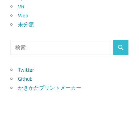
VR
Web
未分類
検
検
索:
索
Twitter
Github
かきかたプリントメーカー