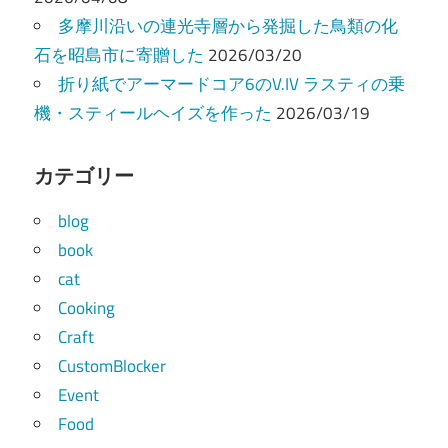
多摩川沿いの連光寺層から発掘した鳥類の化
石を昭島市に寄贈した
2026/03/20
折り紙でアーマードコア6のV.IV ラスティの乗
機・スティールヘイズを作った
2026/03/19
カテゴリー
blog
book
cat
Cooking
Craft
CustomBlocker
Event
Food