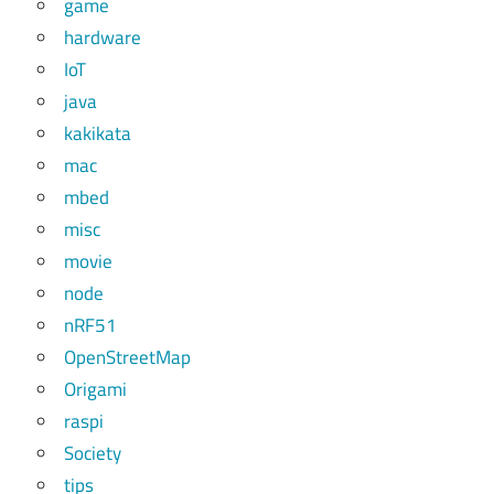
game
hardware
IoT
java
kakikata
mac
mbed
misc
movie
node
nRF51
OpenStreetMap
Origami
raspi
Society
tips