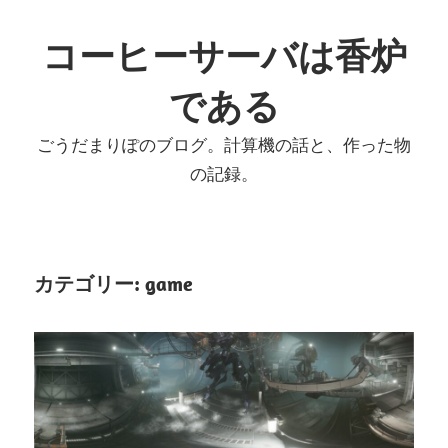
コ
ン
コーヒーサーバは香炉
テ
である
ン
ツ
ごうだまりぽのブログ。計算機の話と、作った物
へ
の記録。
ス
キ
ッ
プ
カテゴリー:
game