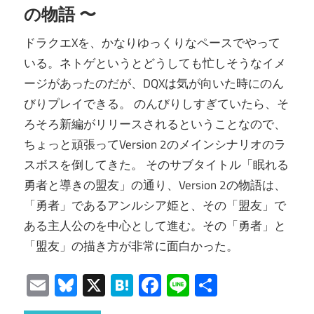
の物語 〜
ドラクエXを、かなりゆっくりなペースでやって
いる。ネトゲというとどうしても忙しそうなイメ
ージがあったのだが、DQXは気が向いた時にのん
びりプレイできる。 のんびりしすぎていたら、そ
ろそろ新編がリリースされるということなので、
ちょっと頑張ってVersion 2のメインシナリオのラ
スボスを倒してきた。 そのサブタイトル「眠れる
勇者と導きの盟友」の通り、Version 2の物語は、
「勇者」であるアンルシア姫と、その「盟友」で
ある主人公のを中心として進む。その「勇者」と
「盟友」の描き方が非常に面白かった。
Email
Bluesky
X
Hatena
Facebook
Line
共
有